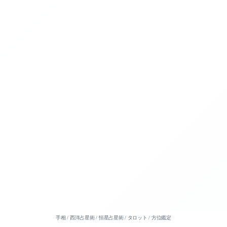
手相 / 西洋占星術 / 恒星占星術 / タロット / 方位鑑定