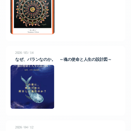
/
/
2026
05
14
なぜ、パランなのか。 ～魂の使命と人生の設計図～
/
/
2026
04
12